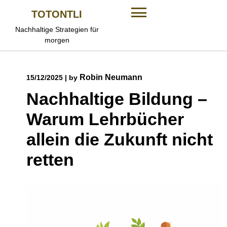
Skip
TOTONTLI
to
content
Nachhaltige Strategien für
morgen
Robin Neumann
15/12/2025
|
by
Nachhaltige Bildung –
Warum Lehrbücher
allein die Zukunft nicht
retten