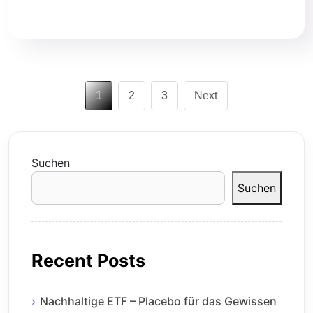
Read More
Seitennumme
Page
Page
Page
1
2
3
Next
der
Beiträge
Suchen
Suchen
Recent Posts
Nachhaltige ETF – Placebo für das Gewissen