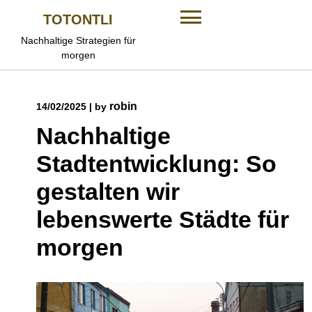
Skip
TOTONTLI
to
content
Nachhaltige Strategien für
morgen
robin
14/02/2025
|
by
Nachhaltige
Stadtentwicklung: So
gestalten wir
lebenswerte Städte für
morgen