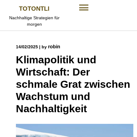
Skip
TOTONTLI
to
content
Nachhaltige Strategien für
morgen
robin
14/02/2025
|
by
Klimapolitik und
Wirtschaft: Der
schmale Grat zwischen
Wachstum und
Nachhaltigkeit